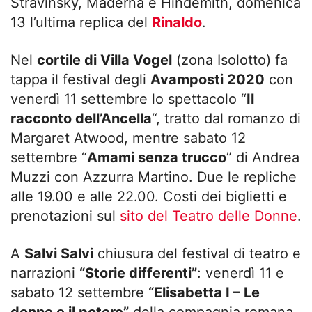
Stravinsky, Maderna e Hindemith, domenica
13 l’ultima replica del
Rinaldo
.
Nel
cortile di Villa Vogel
(zona Isolotto) fa
tappa il festival degli
Avamposti 2020
con
venerdì 11 settembre lo spettacolo “
Il
racconto dell’Ancella
“, tratto dal romanzo di
Margaret Atwood, mentre sabato 12
settembre “
Amami senza trucco
” di Andrea
Muzzi con Azzurra Martino. Due le repliche
alle 19.00 e alle 22.00. Costi dei biglietti e
prenotazioni sul
sito del Teatro delle Donne
.
A
Salvi Salvi
chiusura del festival di teatro e
narrazioni
“Storie differenti”
: venerdì 11 e
sabato 12 settembre
“Elisabetta I – Le
donne e il potere”
della compagnia romana