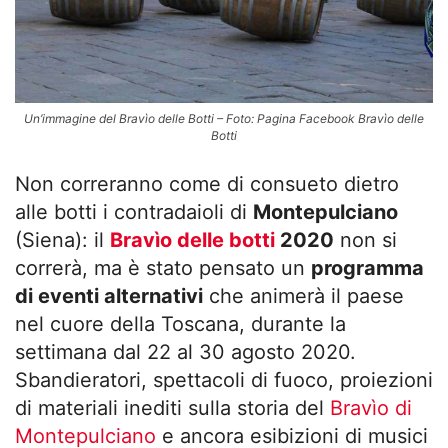
Un’immagine del Bravìo delle Botti – Foto: Pagina Facebook Bravìo delle
Botti
Non correranno come di consueto dietro
alle botti i contradaioli di
Montepulciano
(Siena): il
Bravìo delle botti
2020
non si
correrà, ma è stato pensato un
programma
di eventi alternativi
che animerà il paese
nel cuore della Toscana, durante la
settimana dal 22 al 30 agosto 2020.
Sbandieratori, spettacoli di fuoco, proiezioni
di materiali inediti sulla storia del
Bravìo di
Montepulciano
e ancora esibizioni di musici