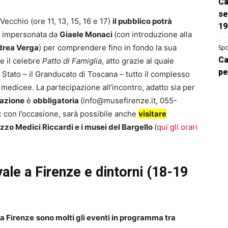
Ca
se
Vecchio (ore 11, 13, 15, 16 e 17)
il pubblico potrà
19
, impersonata da
Giaele Monaci
(con introduzione alla
rea Verga
) per comprendere fino in fondo la sua
Spo
Ca
re il celebre
Patto di Famiglia
, atto grazie al quale
pe
lo Stato – il Granducato di Toscana – tutto il complesso
 medicee. La partecipazione all’incontro, adatto sia per
azione
è
obbligatoria
(
info@musefirenze.it
, 055-
 con l’occasione, sarà possibile anche
visitare
lazzo Medici Riccardi e i musei del Bargello
(
qui gli orari
vale a Firenze e dintorni (18-19
a Firenze
sono molti gli eventi in programma tra