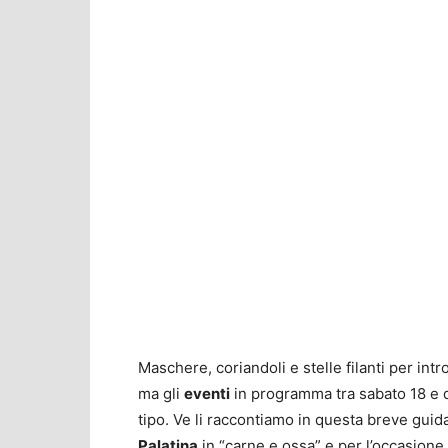
Maschere, coriandoli e stelle filanti per intr
ma gli
eventi
in programma tra sabato 18 e 
tipo. Ve li raccontiamo in questa breve gui
Palatina
in “carne e ossa” e per l’occasione