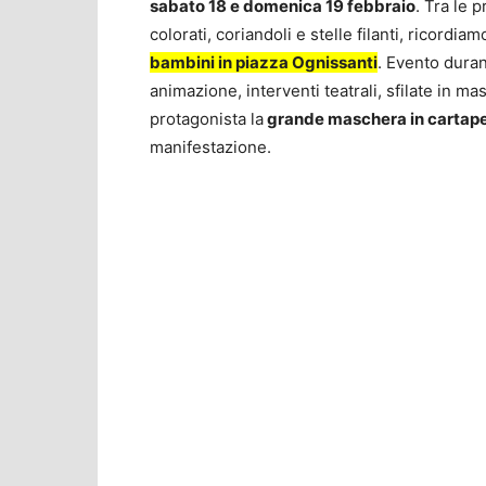
sabato 18 e domenica 19 febbraio
. Tra le 
colorati, coriandoli e stelle filanti, ricordia
bambini in piazza Ognissanti
. Evento duran
animazione, interventi teatrali, sfilate in ma
protagonista la
grande maschera in cartapes
manifestazione.