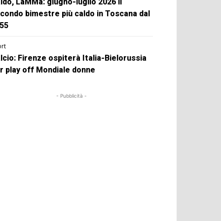
ldo, LaMMa: giugno-luglio 2026 il
condo bimestre più caldo in Toscana dal
55
rt
lcio: Firenze ospiterà Italia-Bielorussia
r play off Mondiale donne
- Pubblicità -