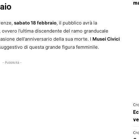
ma
aio
renze,
sabato 18 febbraio
, il pubblico avrà la
, ovvero l’ultima discendente del ramo granducale
asione dell’anniversario della sua morte. I
Musei Civici
uggestivo di questa grande figura femminile.
- Pubblicità -
Cro
Ec
ve
Cro