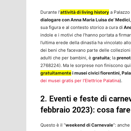
Durante l’
attività di living history
a Palazzo 
dialogare con Anna Maria Luisa de’ Medici
sua figura e al contesto storico a cura di
And
indole e i motivi che l’hanno portata a firma
l’ultima erede della dinastia ha vincolato al
dei beni che facevano parte delle collezioni
adulti che per bambini, è
gratuita
; la
prenot
2768224). Ma le sorprese non finiscono qui:
gratuitamente
i musei civici fiorentini, Pa
dei musei gratis per l’Elettrice Palatina
).
2. Eventi e feste di carne
febbraio 2023): cosa fare
Questo è il “
weekend di Carnevale
“: anche