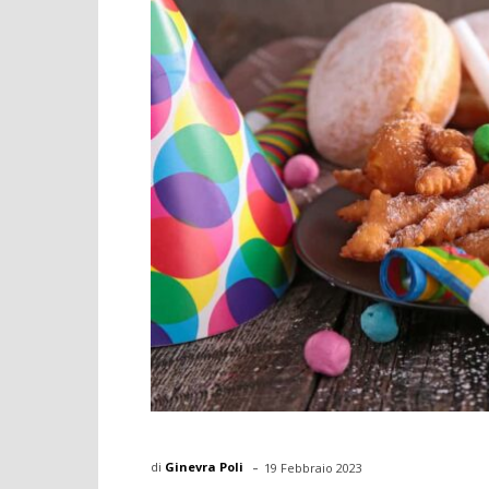
-
di
Ginevra Poli
19 Febbraio 2023