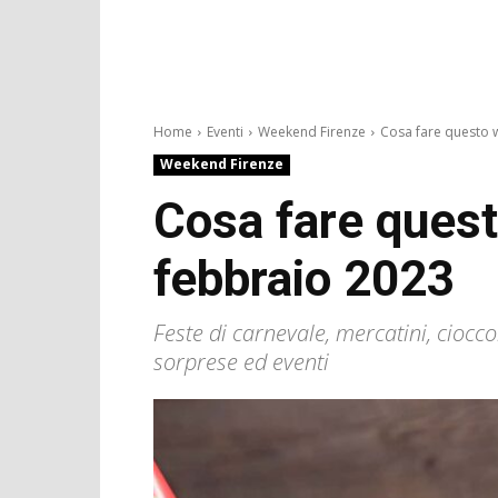
Home
Eventi
Weekend Firenze
Cosa fare questo 
Weekend Firenze
Cosa fare quest
febbraio 2023
Feste di carnevale, mercatini, ciocc
sorprese ed eventi