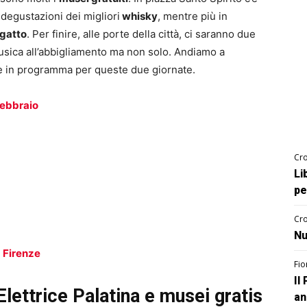
 degustazioni dei migliori
whisky
, mentre più in
 gatto
. Per finire, alle porte della città, ci saranno due
musica all’abbigliamento ma non solo. Andiamo a
ne in programma per queste due giornate.
 febbraio
Cro
Li
pe
Cro
Nu
a Firenze
Fio
Il
’Elettrice Palatina e musei gratis
an