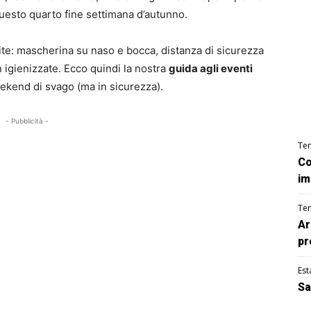
uesto quarto fine settimana d’autunno.
ite: mascherina su naso e bocca, distanza di sicurezza
 igienizzate. Ecco quindi la nostra
guida agli eventi
ekend di svago (ma in sicurezza).
- Pubblicità -
Te
Co
im
Te
Ar
pr
Est
Sa