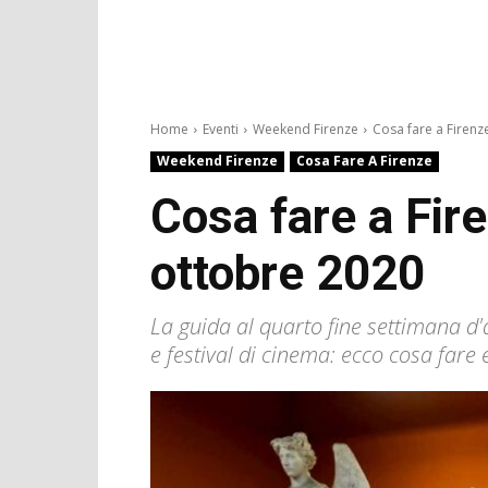
Home
Eventi
Weekend Firenze
Cosa fare a Firenze
Weekend Firenze
Cosa Fare A Firenze
Cosa fare a Fir
ottobre 2020
La guida al quarto fine settimana d'a
e festival di cinema: ecco cosa fare 