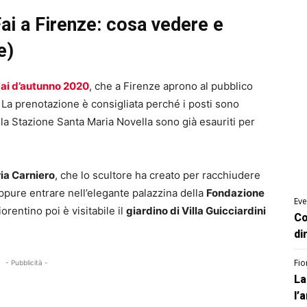
Fai a Firenze: cosa vedere e
e)
Fai d’autunno 2020
, che a Firenze aprono al pubblico
. La prenotazione è consigliata perché i posti sono
ella Stazione Santa Maria Novella sono già esauriti per
ria Carniero
, che lo scultore ha creato per racchiudere
ppure entrare nell’elegante palazzina della
Fondazione
Eve
orentino poi è visitabile il
giardino di Villa Guicciardini
Co
di
Fio
- Pubblicità -
La
l’