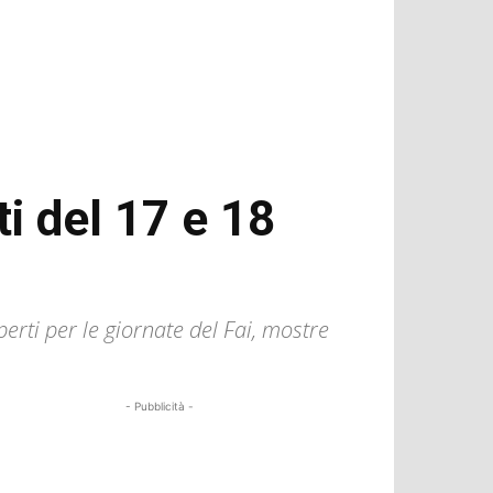
i del 17 e 18
perti per le giornate del Fai, mostre
- Pubblicità -