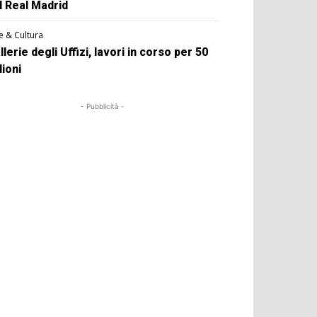
l Real Madrid
e & Cultura
llerie degli Uffizi, lavori in corso per 50
lioni
- Pubblicità -