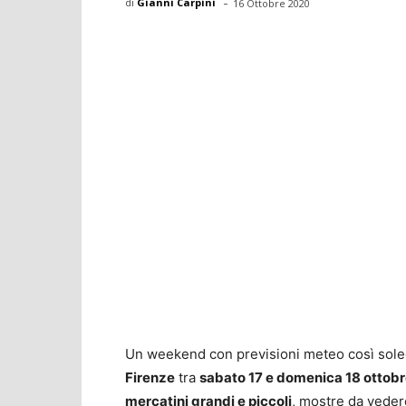
-
di
Gianni Carpini
16 Ottobre 2020
Un weekend con previsioni meteo così soleg
Firenze
tra
sabato 17 e domenica 18 ottob
mercatini grandi e piccoli
, mostre da vedere,