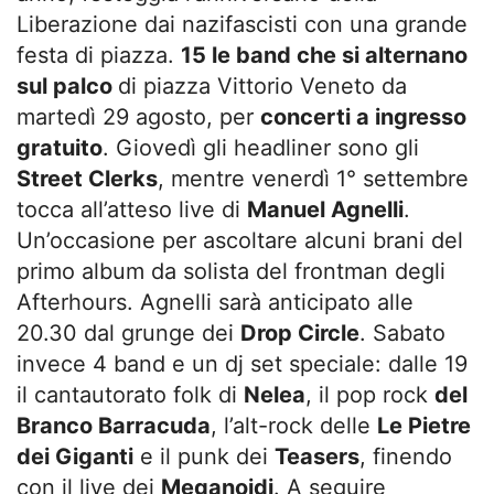
Liberazione dai nazifascisti con una grande
festa di piazza.
15 le band che si alternano
sul palco
di piazza Vittorio Veneto da
martedì 29 agosto, per
concerti a ingresso
gratuito
. Giovedì gli headliner sono gli
Street Clerks
, mentre venerdì 1° settembre
tocca all’atteso live di
Manuel Agnelli
.
Un’occasione per ascoltare alcuni brani del
primo album da solista del frontman degli
Afterhours. Agnelli sarà anticipato alle
20.30 dal grunge dei
Drop Circle
. Sabato
invece 4 band e un dj set speciale: dalle 19
il cantautorato folk di
Nelea
, il pop rock
del
Branco Barracuda
, l’alt-rock delle
Le Pietre
dei Giganti
e il punk dei
Teasers
, finendo
con il live dei
Meganoidi
. A seguire