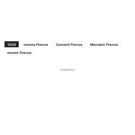
TAGS
cinema Firenze
Concerti Firenze
Mercatini Firenze
mostre Firenze
- Pubblicità -